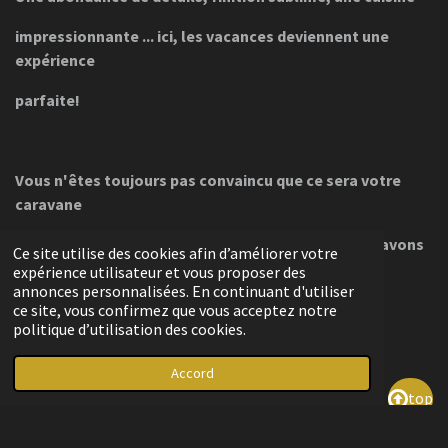
impressionnante ... ici, les vacances deviennent une
expérience
parfaite!
Vous n'êtes toujours pas convaincu que ce sera votre
caravane
préférée?
N'hésitez pas à chercher plus loin, nous avons
Ce site utilise des cookies afin d’améliorer votre
expérience utilisateur et vous proposer des
certainement quelque chose qui vous convient!
annonces personnalisées. En continuant d'utiliser
ce site, vous confirmez que vous acceptez notre
politique d’utilisation des cookies.
Accord
top